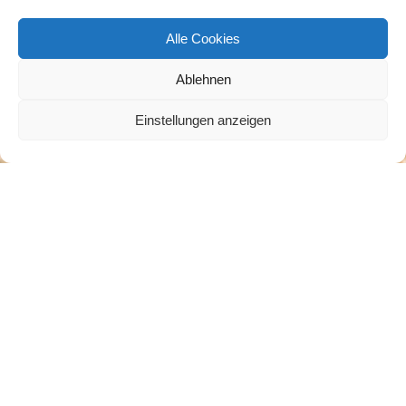
Alle Cookies
Ablehnen
Einstellungen anzeigen
Naturruhe Friedewald | Bestattungswald Coswig
– Naturbestattung in Sachsen
Bestattung im Waldfriedhof
Sehr geehrte Interessenten,
die NATURRUHE Friedewald GmbH bietet
Naturbestattungen in Sachsen im
Bestattungswald Coswig an. Unser
Informationsgehalt auf dieser Internetseite
wächst stetig, sodass es sich lohnt immer