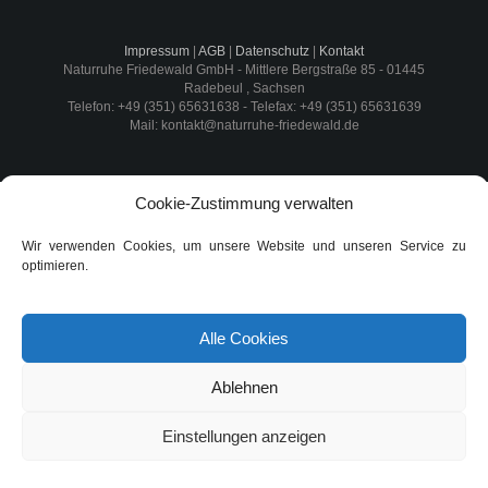
Impressum
|
AGB
|
Datenschutz
|
Kontakt
Naturruhe Friedewald GmbH -
Mittlere Bergstraße 85
-
01445
Radebeul
,
Sachsen
Telefon:
+49 (351) 65631638
- Telefax:
+49 (351) 65631639
Mail:
kontakt@naturruhe-friedewald.de
Cookie-Zustimmung verwalten
Wir verwenden Cookies, um unsere Website und unseren Service zu
optimieren.
Alle Cookies
Ablehnen
Einstellungen anzeigen