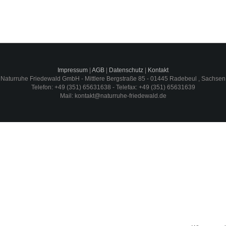
Impressum
|
AGB
|
Datenschutz
|
Kontakt
Naturruhe Friedewald GmbH -
Mittlere Bergstraße 85
-
01445
Radebeul
,
Sachsen
Telefon:
+49 (351) 65631638
- Telefax:
+49 (351) 65631639
Mail:
kontakt@naturruhe-friedewald.de